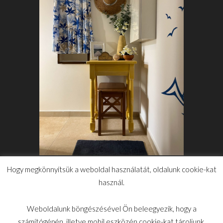
Hogy megkönnyítsük a weboldal használatát, oldalunk cookie-kat
VINTAGE ASZTALKA
FELÚJÍTÁSA
használ.
2024.06.19.
Weboldalunk böngészésével Ön beleegyezik, hogy a
számítógépén, illetve mobil eszközén cookie-kat tároljunk.