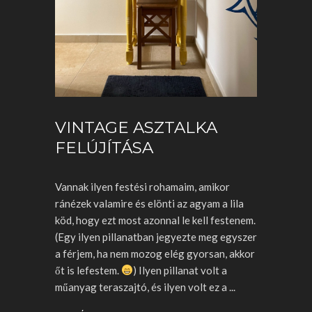
VINTAGE ASZTALKA
FELÚJÍTÁSA
Vannak ilyen festési rohamaim, amikor
ránézek valamire és elönti az agyam a lila
köd, hogy ezt most azonnal le kell festenem.
(Egy ilyen pillanatban jegyezte meg egyszer
a férjem, ha nem mozog elég gyorsan, akkor
őt is lefestem.
) Ilyen pillanat volt a
műanyag teraszajtó, és ilyen volt ez a