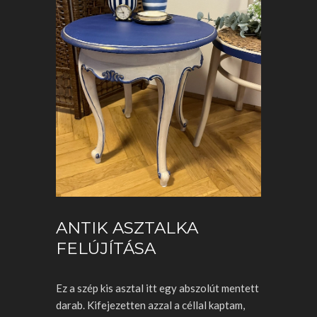
ANTIK ASZTALKA
FELÚJÍTÁSA
Ez a szép kis asztal itt egy abszolút mentett
darab. Kifejezetten azzal a céllal kaptam,