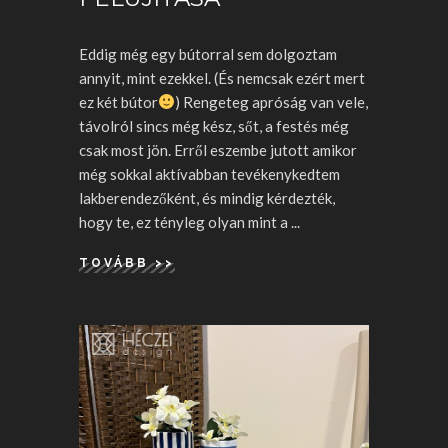
Eddig még egy bútorral sem dolgoztam
annyit, mint ezekkel. (És nemcsak ezért mert
ez két bútor
) Rengeteg apróság van vele,
távolról sincs még kész, sőt, a festés még
csak most jön. Erről eszembe jutott amikor
még sokkal aktívabban tevékenykedtem
lakberendezőként, és mindig kérdezték,
hogy te, ez tényleg olyan mint a
TOVÁBB >>