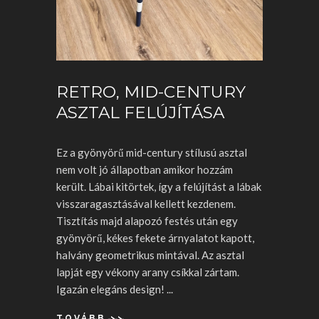
RETRO, MID-CENTURY
ASZTAL FELÚJÍTÁSA
Ez a gyönyörű mid-century stílusú asztal
nem volt jó állapotban amikor hozzám
került. Lábai kitörtek, így a felújítást a lábak
visszaragasztásával kellett kezdenem.
Tisztítás majd alapozó festés után egy
gyönyörű, kékes fekete árnyalatot kapott,
halvány geometrikus mintával. Az asztal
lapját egy vékony arany csíkkal zártam.
Igazán elegáns design!
TOVÁBB >>