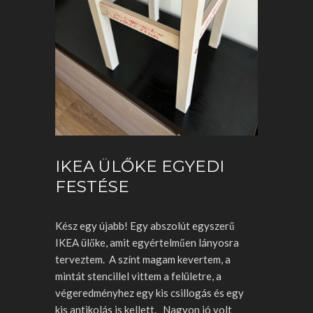
IKEA ÜLŐKE EGYEDI
FESTÉSE
Kész egy újabb! Egy abszolút egyszerű
IKEA ülőke, amit egyértelműen lányosra
terveztem. A színt magam kevertem, a
mintát stencillel vittem a felületre, a
végeredményhez egy kis csillogás és egy
kis antikolás is kellett. Nagyon jó volt