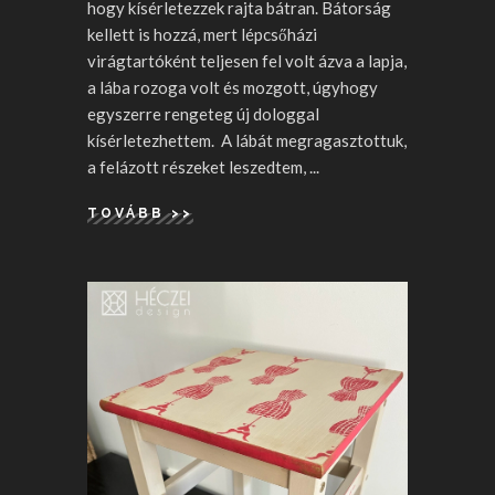
hogy kísérletezzek rajta bátran. Bátorság
kellett is hozzá, mert lépcsőházi
virágtartóként teljesen fel volt ázva a lapja,
a lába rozoga volt és mozgott, úgyhogy
egyszerre rengeteg új dologgal
kísérletezhettem. A lábát megragasztottuk,
a felázott részeket leszedtem,
TOVÁBB >>