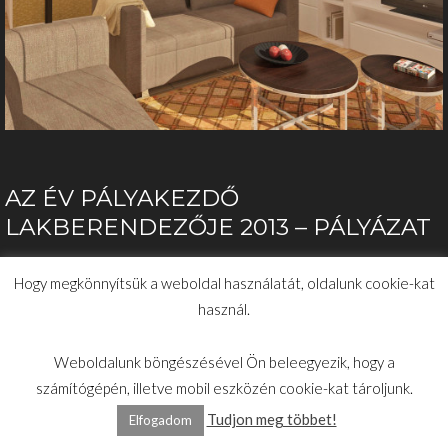
AZ ÉV PÁLYAKEZDŐ
LAKBERENDEZŐJE 2013 – PÁLYÁZAT
TOVÁBB >>
Hogy megkönnyítsük a weboldal használatát, oldalunk cookie-kat
használ.
Weboldalunk böngészésével Ön beleegyezik, hogy a
számítógépén, illetve mobil eszközén cookie-kat tároljunk.
Tudjon meg többet!
Elfogadom