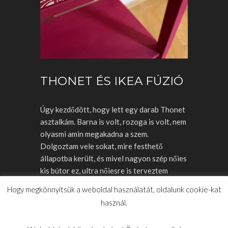
THONET ÉS IKEA FÚZIÓ
Úgy kezdődött, hogy lett egy darab Thonet
asztalkám. Barna is volt, rozoga is volt, nem
olyasmi amin megakadna a szem.
Dolgoztam vele sokat, mire festhető
állapotba került, és mivel nagyon szép nőies
kis bútor ez, ultra nőiesre is terveztem
festeni, de úgy hogy ne legyen pasztell. Így
Hogy megkönnyítsük a weboldal használatát, oldalunk cookie-kat
jött a nagyon
használ.
TOVÁBB >>