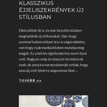
KLASSZIKUS
ÉJJELISZEKRÉNYEK ÚJ
STÍLUSBAN
Elkészültek ők is, és már készítés közben
megtalálták új otthonukat. Van, hogy
azonnal tudom milyen lesz a végeredmény,
van hogy csak munka közben mutatja meg
magát. Ez a két kis éjjeliszekrény most ilyen
volt. Nagyon szép és masszív kis bútorok
ezek, de annyira narancsbarnák voltak, hogy
muszáj volt fehérre alapoznom őket
TOVÁBB >>