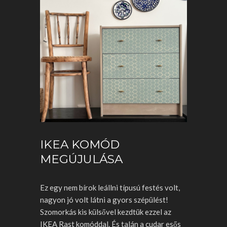
IKEA KOMÓD
MEGÚJULÁSA
Ez egy nem bírok leállni típusú festés volt,
nagyon jó volt látni a gyors szépülést!
Szomorkás kis külsővel kezdtük ezzel az
IKEA Rast komóddal. És talán a cudar esős