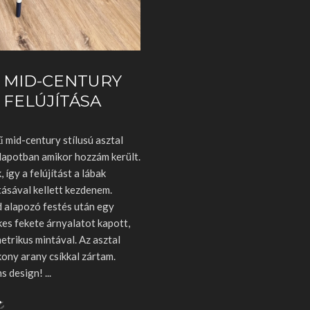
 MID-CENTURY
 FELÚJÍTÁSA
 mid-century stílusú asztal
llapotban amikor hozzám került.
, így a felújítást a lábak
ásával kellett kezdenem.
d alapozó festés után egy
es fekete árnyalatot kapott,
trikus mintával. Az asztal
kony arany csíkkal zártam.
ns design!
>