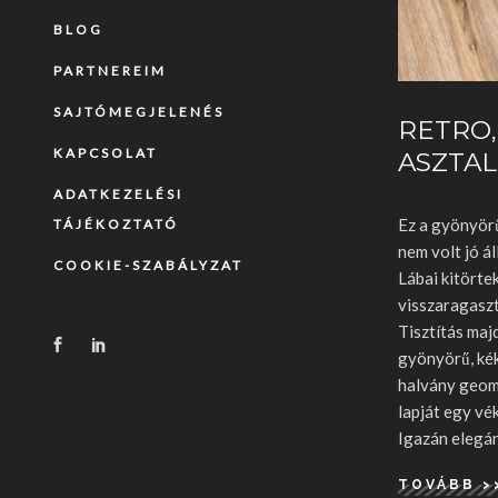
BLOG
PARTNEREIM
SAJTÓMEGJELENÉS
RETRO,
KAPCSOLAT
ASZTAL
ADATKEZELÉSI
Ez a gyönyörű
TÁJÉKOZTATÓ
nem volt jó á
COOKIE-SZABÁLYZAT
Lábai kitörtek
visszaragaszt
Tisztítás maj
gyönyörű, kék
halvány geome
lapját egy vé
Igazán elegá
TOVÁBB >