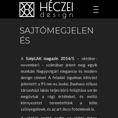
SAJTÓMEGJELEN
ÉS
A
SzépLAK magazin 2014/5
. – október-
novemberi – számában jelent meg egyik
munkám Nagypolgári elegancia és modern
design címmel. A feladat izgalmas kihívást
jelentett: a 95 nm-es, budai, Bauhaus stílusú
társasházi lakás teljes körű felújítása során
megóvtuk a régi értékeket,
és méltó
környezetet teremtettünk a kilim
szőnyegeknek, és az art deco foteleknek is.