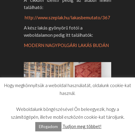
A cikkből ízelítő pedig az alábbi linken
található:
http://www.szeplak.hu/lakasbemutato/367
A kész lakás gyönyörű fotói a
weboldalamon pedig itt találhatók:
MODERN NAGYPOLGÁRI LAKÁS BUDÁN
Hogy megkönnyítsük a weboldal használatát, oldalunk cookie-kat
használ.
Weboldalunk böngészésével Ön beleegyezik, hogy a
számítógépén, illetve mobil eszközén cookie-kat tároljunk.
Tudjon meg többet!
Elfogadom