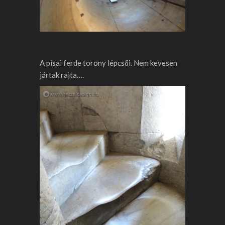
A pisai ferde torony lépcsői. Nem kevesen
jártak rajta….