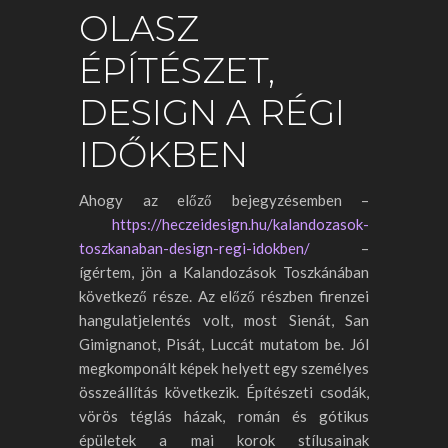
OLASZ
ÉPÍTÉSZET,
DESIGN A RÉGI
IDŐKBEN
Ahogy az előző bejegyzésemben –
https://heczeidesign.hu/kalandozasok-
toszkanaban-design-regi-idokben
/
–
ígértem, jön a Kalandozások Toszkánában
következő része. Az előző részben firenzei
hangulatjelentés volt, most Sienát, San
Gimignanot, Pisát, Luccát mutatom be. Jól
megkomponált képek helyett egy személyes
összeállítás következik. Építészeti csodák,
vörös téglás házak, román és gótikus
épületek a mai korok stílusainak