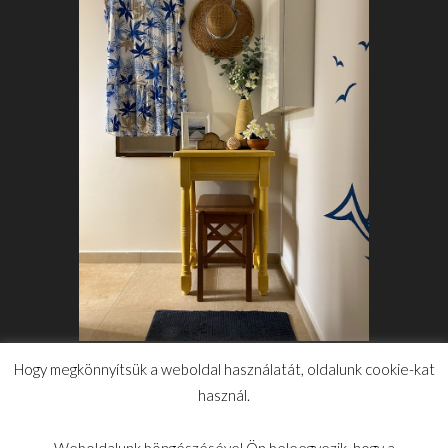
Hogy megkönnyítsük a weboldal használatát, oldalunk cookie-kat
VINTAGE ASZTALKA
FELÚJÍTÁSA
használ.
2024.06.19.
Weboldalunk böngészésével Ön beleegyezik, hogy a