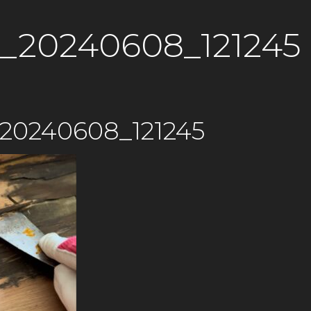
_20240608_121245
20240608_121245