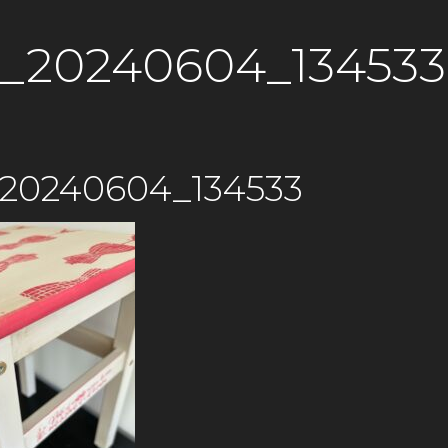
_20240604_134533
20240604_134533