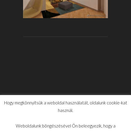
Hogy megkönnyítsük a weboldal használatát, oldalunk cookie-kat
használ.
Weboldalunk böngészésével Ön beleegyezik, hogy a