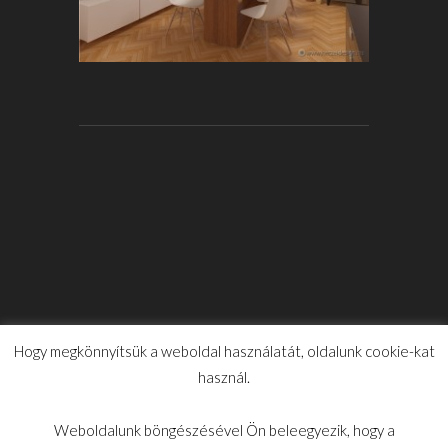
Hogy megkönnyítsük a weboldal használatát, oldalunk cookie-kat
használ.
Weboldalunk böngészésével Ön beleegyezik, hogy a