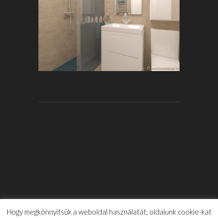
Hogy megkönnyítsük a weboldal használatát, oldalunk cookie-kat