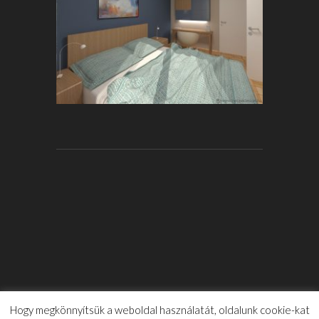
Hogy megkönnyítsük a weboldal használatát, oldalunk cookie-kat