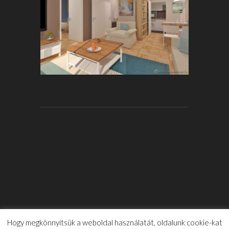
Hogy megkönnyítsük a weboldal használatát, oldalunk cookie-kat