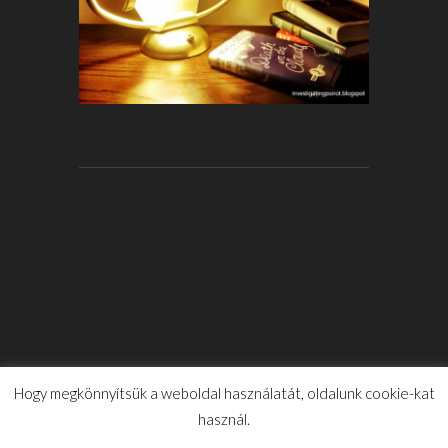
Hogy megkönnyítsük a weboldal használatát, oldalunk cookie-kat
használ.