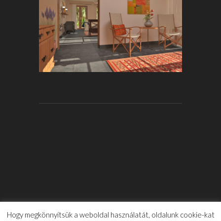
Hogy megkönnyítsük a weboldal használatát, oldalunk cookie-kat