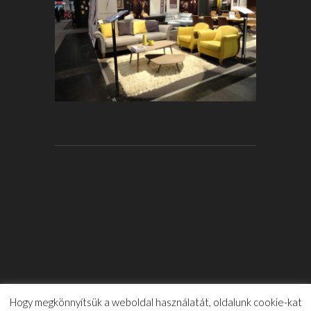
Hogy megkönnyítsük a weboldal használatát, oldalunk cookie-kat