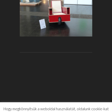
Hogy megkönnyítsük a weboldal használatát, oldalunk cookie-kat