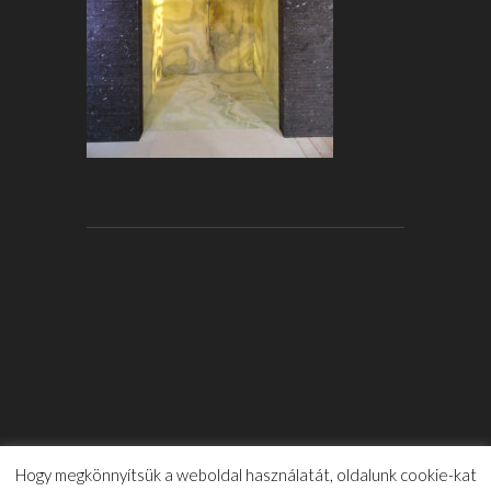
Hogy megkönnyítsük a weboldal használatát, oldalunk cookie-kat