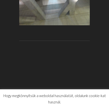
Hogy megkönnyítsük a weboldal használatát, oldalunk cookie-kat
használ.