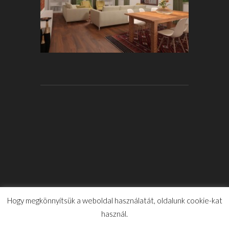
Hogy megkönnyítsük a weboldal használatát, oldalunk cookie-kat
használ.